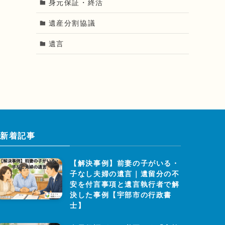
身元保証・終活
遺産分割協議
遺言
新着記事
【解決事例】前妻の子がいる・
子なし夫婦の遺言｜遺留分の不
安を付言事項と遺言執行者で解
決した事例【宇部市の行政書
士】