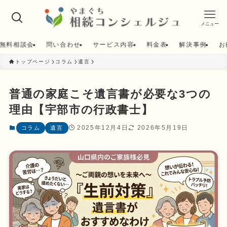
メニュー
無料相談会
問い合わせ
サービス内容
料金表
解決事例
お
トップページ
コラム
遺言
普通の家庭こそ遺言書が必要な3つの
理由【宇部市の行政書士】
2025年12月4日
2026年5月19日
コラム
遺言