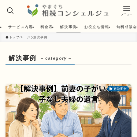
メニュー
せ
サービス内容
料金表
解決事例
お役立ち情報
無料相談
トップページ
解決事例
解決事例
– category –
解決事例